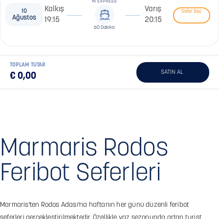
M. EXPRESS
Kalkış
Varış
10
Sefer Seç
Ağustos
19:15
20:15
60 Dakika
TOPLAM TUTAR
€ 0,00
Marmaris Rodos
Feribot Seferleri
Marmaris'ten Rodos Adası'na haftanın her günü düzenli feribot
seferleri gerçekleştirilmektedir. Özellikle yaz sezonunda artan turist