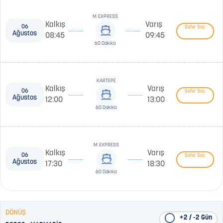
M. EXPRESS
Kalkış
Varış
06
Sefer Seç
Ağustos
08:45
09:45
60 Dakika
KARTEPE
Kalkış
Varış
06
Sefer Seç
Ağustos
12:00
13:00
60 Dakika
M. EXPRESS
Kalkış
Varış
06
Sefer Seç
Ağustos
17:30
18:30
60 Dakika
DÖNÜŞ
+2 / -2 Gün