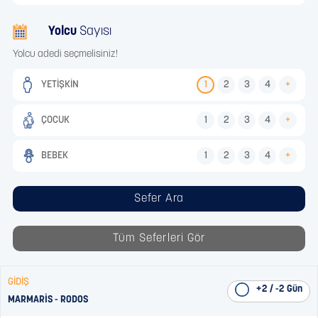
Yolcu
Sayısı
Yolcu adedi seçmelisiniz!
YETİŞKİN
1
2
3
4
+
ÇOCUK
1
2
3
4
+
BEBEK
1
2
3
4
+
GİDİŞ
+2 / -2 Gün
MARMARİS
-
RODOS