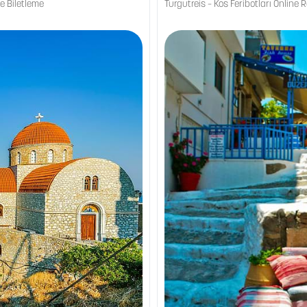
e Biletleme
Turgutreis – Kos Feribotları Online