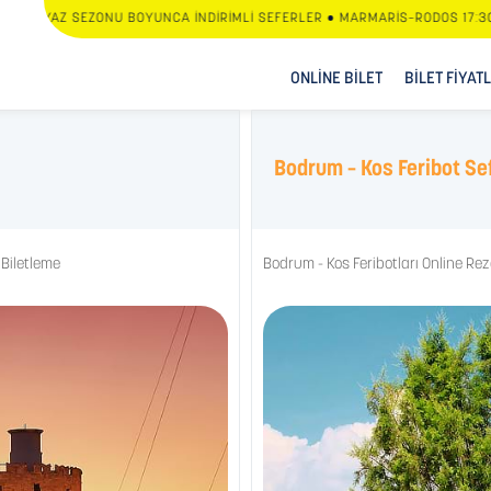
YAZ SEZONU BOYUNCA İNDİRİMLİ SEFERLER • MARMARİS–RODOS 17:30 & RO
ONLİNE BİLET
BİLET FİYAT
Bodrum – Kos Feribot Sef
 Biletleme
Bodrum - Kos Feribotları Online Re