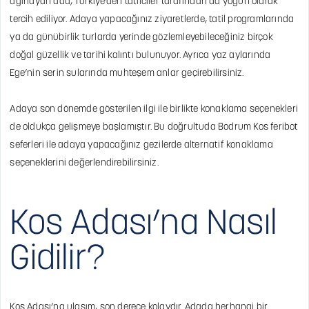
ağırlayan ada, Türkiye’den tatilciler tarafından da yoğun olarak
tercih ediliyor. Adaya yapacağınız ziyaretlerde, tatil programlarında
ya da günübirlik turlarda yerinde gözlemleyebileceğiniz birçok
doğal güzellik ve tarihi kalıntı bulunuyor. Ayrıca yaz aylarında
Ege’nin serin sularında muhteşem anlar geçirebilirsiniz.
Adaya son dönemde gösterilen ilgi ile birlikte konaklama seçenekleri
de oldukça gelişmeye başlamıştır. Bu doğrultuda Bodrum Kos feribot
seferleri ile adaya yapacağınız gezilerde alternatif konaklama
seçeneklerini değerlendirebilirsiniz.
Kos Adası’na Nasıl
Gidilir?
Kos Adası’na ulaşım, son derece kolaydır. Adada herhangi bir