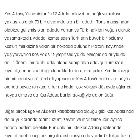
Kos Adası, Yunanistan’ın 12 Adalar vilayetine bağlı ve nüfusu
yaklaşık olarak 70 bin civarında olan bir adadır. Turizm açısından
oldukça gelişmiş olan adada Yunan ve Türk halkları yoğun olarak
yaşamaktadır. Adada ikamet eden Türklerin büyük bir bölümü
Kos’un merkezine yakın bir noktada bulunan Platani Köyü’nde
yaşıyor.Ayrıca Kos Adası; Nymphsea ya da Meropis adlarıyla da
anılır. Önemli bir tarihi arka plana sahip olan ada, günümüzde
ziyaretçilerine vadettiği olanaklarla da dikkat çeker. Kendine özgü
bir mimarisi ve kültürel altyapısı olan Kos Adası’ndaki evler büyük
oranda beyaz renktedir. Her ne kadar çok yüksek düzeyde eğlence
hayatı olmasa da Kos Adası, barlar sokağıyla da ünlüdür.
Diğer birçok Ege ve Akdeniz kasabasında olduğu gibi Kos Adası’nda
da büyük oranda tarım; üzüm, zeytin ve incir temellidir. Ayrıca
adada badem de ekilir. Bununla birlikte Kos Adası gezilerinde
ziyaret edebileceğiniz birçok destinasyon da vardır. Oldukça fazla