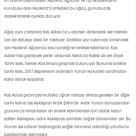
en önemli destinasyon Hipokrat Ağacıdır. İlk tıp akademisinin
kurucusu olan Hipokrat’a atfedilen bu ağaç, günümüzde
desteklenerek ayakta duruyor.
Ağaç aynı zamanda Kos Adası turu atarken dinlenerek serinlemek
için de oldukça ideal bir noktadır. Özellikle yaz aylarında dinlenmek
için Hipokrat Ağacında kısa süreliğine nefeslenebilirsiniz. Kos
Adası’nda gezilecek yerler arasında Neratzia Kalesi de yer alıyor.
Tarihi kale, hemen Kos limanı girişinde bulunuyor. Bununla birlikte
tarihi kale, 2017 depreminin ardından Yunan Hükümeti tarafından
kalıcı olarak kapatıldı.
Kos Adası gezinizde mutlaka uğrak noktası olması gereken bir diğer
tarihi kalıntı ise Asklepion Antik Şehri’dir. Antik Yunan dünyasından
günümüze miras kalan en önemli kalıntılardan biri olarak kabul
edilen Asklepion, adını Asklepios adındaki sağlık tanrısından alır. Bu
durum ise adanın başlangıçta sağlık tanrısına adandığı yorumunu
beraberinde getirmiştir.