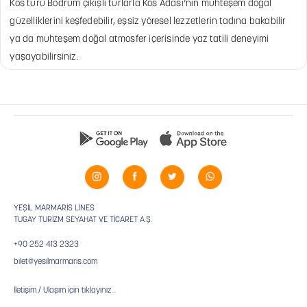
Kos turu Bodrum çıkışlı turlarla Kos Adası’nın muhteşem doğal
güzelliklerini keşfedebilir, eşsiz yöresel lezzetlerin tadına bakabilir
ya da muhteşem doğal atmosfer içerisinde yaz tatili deneyimi
yaşayabilirsiniz.
YEŞİL MARMARİS LİNES
TUGAY TURİZM SEYAHAT VE TİCARET A.Ş.
+90 252 413 2323
bilet@yesilmarmaris.com
İletişim / Ulaşım için tıklayınız...