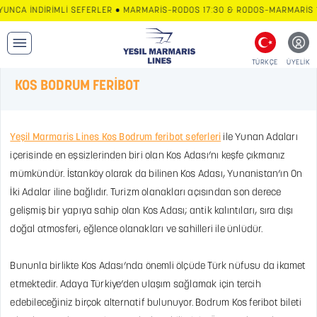
NCA İNDİRİMLİ SEFERLER • MARMARİS–RODOS 17:30 & RODOS–MARMARİS 10:
TÜRKÇE
ÜYELİK
KOS BODRUM FERİBOT
Yeşil Marmaris Lines Kos Bodrum feribot seferleri
ile Yunan Adaları
içerisinde en eşsizlerinden biri olan Kos Adası’nı keşfe çıkmanız
mümkündür. İstanköy olarak da bilinen Kos Adası, Yunanistan’ın On
İki Adalar iline bağlıdır. Turizm olanakları açısından son derece
gelişmiş bir yapıya sahip olan Kos Adası; antik kalıntıları, sıra dışı
doğal atmosferi, eğlence olanakları ve sahilleri ile ünlüdür.
Bununla birlikte Kos Adası’nda önemli ölçüde Türk nüfusu da ikamet
etmektedir. Adaya Türkiye’den ulaşım sağlamak için tercih
edebileceğiniz birçok alternatif bulunuyor. Bodrum Kos feribot bileti