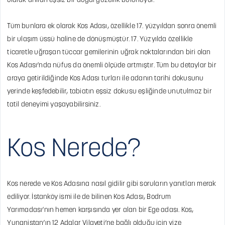
olarak anılan eşsiz bir doğal güzellik bulunuyor.
Tüm bunlara ek olarak Kos Adası, özellikle 17. yüzyıldan sonra önemli
bir ulaşım üssü haline de dönüşmüştür. 17. Yüzyılda özellikle
ticaretle uğraşan tüccar gemilerinin uğrak noktalarından biri olan
Kos Adası’nda nüfus da önemli ölçüde artmıştır. Tüm bu detaylar bir
araya getirildiğinde Kos Adası turları ile adanın tarihi dokusunu
yerinde keşfedebilir, tabiatın eşsiz dokusu eşliğinde unutulmaz bir
tatil deneyimi yaşayabilirsiniz.
Kos Nerede?
Kos nerede ve Kos Adasına nasıl gidilir gibi soruların yanıtları merak
ediliyor. İstanköy ismi ile de bilinen Kos Adası, Bodrum
Yarımadası’nın hemen karşısında yer alan bir Ege adası. Kos,
Yunanistan’ın 12 Adalar Vilayeti’ne bağlı olduğu için vize