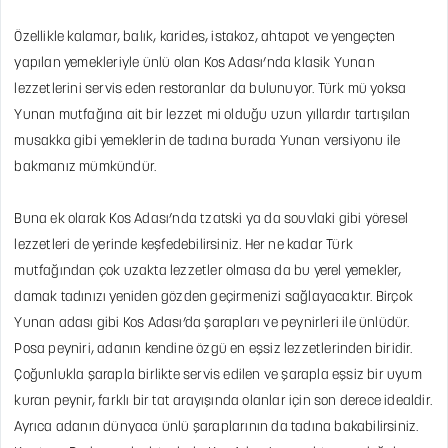
Özellikle kalamar, balık, karides, istakoz, ahtapot ve yengeçten
yapılan yemekleriyle ünlü olan Kos Adası’nda klasik Yunan
lezzetlerini servis eden restoranlar da bulunuyor. Türk mü yoksa
Yunan mutfağına ait bir lezzet mi olduğu uzun yıllardır tartışılan
musakka gibi yemeklerin de tadına burada Yunan versiyonu ile
bakmanız mümkündür.
Buna ek olarak Kos Adası’nda tzatski ya da souvlaki gibi yöresel
lezzetleri de yerinde keşfedebilirsiniz. Her ne kadar Türk
mutfağından çok uzakta lezzetler olmasa da bu yerel yemekler,
damak tadınızı yeniden gözden geçirmenizi sağlayacaktır. Birçok
Yunan adası gibi Kos Adası’da şarapları ve peynirleri ile ünlüdür.
Posa peyniri, adanın kendine özgü en eşsiz lezzetlerinden biridir.
Çoğunlukla şarapla birlikte servis edilen ve şarapla eşsiz bir uyum
kuran peynir, farklı bir tat arayışında olanlar için son derece idealdir.
Ayrıca adanın dünyaca ünlü şaraplarının da tadına bakabilirsiniz.