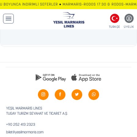
U BOYUNCA İNDİRİMLİ SEFERLER • MARMARİS–RODOS 17:30 & RODOS–MARMAR
TÜRKÇE
ÜYELİK
YEŞİL MARMARİS LİNES
TUGAY TURİZM SEYAHAT VE TİCARET A.Ş.
+90 252 413 2323
bilet@yesilmarmaris.com