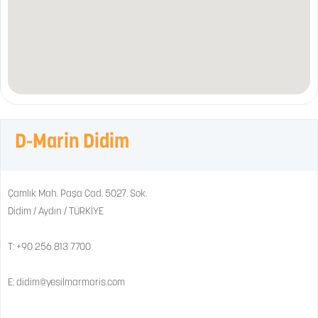
D-Marin Didim
Çamlık Mah. Paşa Cad. 5027. Sok.
Didim / Aydın / TÜRKİYE
T:
+90 256 813 7700
E:
didim@yesilmarmaris.com