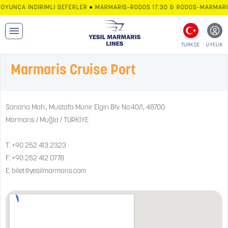
OYUNCA İNDİRİMLİ SEFERLER • MARMARİS–RODOS 17:30 & RODOS–MARMARİS 
TÜRKÇE
ÜYELİK
Marmaris Cruise Port
Sarıana Mah., Mustafa Münir Elgin Blv. No:40/1, 48700
Marmaris / Muğla / TÜRKİYE
T:
+90 252 413 2323
F: +90 252 412 0778
E:
bilet@yesilmarmaris.com