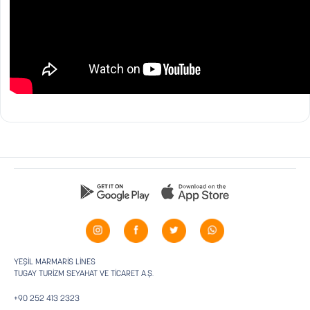
YEŞİL MARMARİS LİNES
TUGAY TURİZM SEYAHAT VE TİCARET A.Ş.
+90 252 413 2323