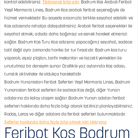
kontrol edebilirsiniz.
Tıklayarak bilgi alın
.
Bodrum Kos Arabalı Feribot
Yeşil Marmaris Lines, Bodrum Kos arabalı feribot seçeneğiyle de
hizmet vermektedir. Bu sayede aracınızla birlikte seyahat edebilir ve
Kos adasında rahatça dolaşabilirsiniz. Arabalı feribot seçenekleri ile
seyahat etmek, adada daha bağımsız ve esnek hareket etmenizi
sağlar.
Bodrum Kos Turu
Kos adasına yapacağınız seyahat, sadece
tatil değil aynı zamanda harika bir tur fırsatıdır. Bodrum kos turu
yaparak, eşsiz plajları, tarihi mekanları ve lezzetli yemekleri ile
unutulmaz bir deneyim sunar. Özellikle yaz aylarında Kos adası,
turistik aktiviteler ile oldukça hareketlidir.
Bodrum-Yunanistan Feribot Seferleri
Yeşil Marmaris Lines, Bodrum
Yunanistan feribot seferleri ile sadece Kos değil, diğer Yunan
adalarına da kolay ulaşım sağlar. Bodrum Yunan adaları feribot
seferleri hakkında daha fazla bilgi alarak tatilinizi planlayabilirsiniz.
Rodos, Leros ve diğer adalara da feribot seferleri bulunmaktadır.
Seferler hakkında daha fazla bilgi almak için tıklayınız
Feribot Kos Bodrum