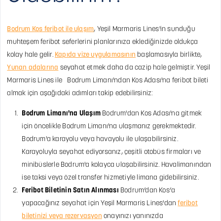
Bodrum Kos feribot ile ulaşım
, Yeşil Marmaris Lines'in sunduğu
muhteşem feribot seferlerini planlarınıza eklediğinizde oldukça
kolay hale gelir.
Kapıda vize uygulamasının
başlamasıyla birlikte,
Yunan adalarına
seyahat etmek daha da cazip hale gelmiştir. Yeşil
Marmaris Lines ile Bodrum Limanı'ndan Kos Adası'na feribot bileti
almak için aşağıdaki adımları takip edebilirsiniz:
Bodrum Limanı'na Ulaşım
Bodrum'dan Kos Adası'na gitmek
için öncelikle Bodrum Limanı'na ulaşmanız gerekmektedir.
Bodrum'a karayolu veya havayolu ile ulaşabilirsiniz.
Karayoluyla seyahat ediyorsanız, çeşitli otobüs firmaları ve
minibüslerle Bodrum'a kolayca ulaşabilirsiniz. Havalimanından
ise taksi veya özel transfer hizmetiyle limana gidebilirsiniz.
Feribot Biletinin Satın Alınması
Bodrum’dan Kos’a
yapacağınız seyahat için Yeşil Marmaris Lines'dan
feribot
biletinizi veya rezervasyon
onayınızı yanınızda