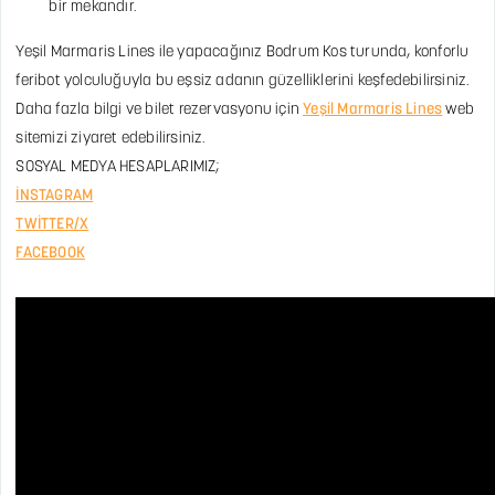
bir mekandır.
Yeşil Marmaris Lines ile yapacağınız Bodrum Kos turunda, konforlu
feribot yolculuğuyla bu eşsiz adanın güzelliklerini keşfedebilirsiniz.
Daha fazla bilgi ve bilet rezervasyonu için
Yeşil Marmaris Lines
web
sitemizi ziyaret edebilirsiniz.
SOSYAL MEDYA HESAPLARIMIZ;
İNSTAGRAM
TWİTTER/X
FACEBOOK