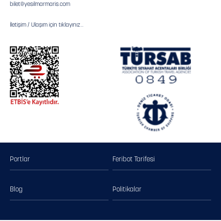
bilet@yesilmarmaris.com
İletişim / Ulaşım için tıklayınız...
Portlar
Feribot Tarifesi
Blog
Politikalar