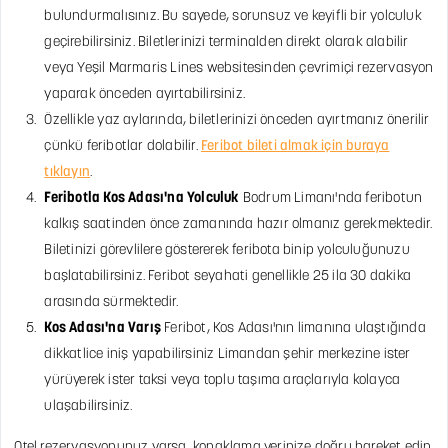
bulundurmalısınız. Bu sayede, sorunsuz ve keyifli bir yolculuk
geçirebilirsiniz. Biletlerinizi terminalden direkt olarak alabilir
veya Yeşil Marmaris Lines websitesinden çevrimiçi rezervasyon
yaparak önceden ayırtabilirsiniz.
Özellikle yaz aylarında, biletlerinizi önceden ayırtmanız önerilir
çünkü feribotlar dolabilir.
Feribot bileti almak için buraya
tıklayın
.
Feribotla Kos Adası'na Yolculuk
Bodrum Limanı'nda feribotun
kalkış saatinden önce zamanında hazır olmanız gerekmektedir.
Biletinizi görevlilere göstererek feribota binip yolculuğunuzu
başlatabilirsiniz. Feribot seyahati genellikle 25 ila 30 dakika
arasında sürmektedir.
Kos Adası'na Varış
Feribot, Kos Adası'nın limanına ulaştığında
dikkatlice iniş yapabilirsiniz Limandan şehir merkezine ister
yürüyerek ister taksi veya toplu taşıma araçlarıyla kolayca
ulaşabilirsiniz.
Otel rezervasyonunuz varsa, konaklama yerinize doğru hareket edip