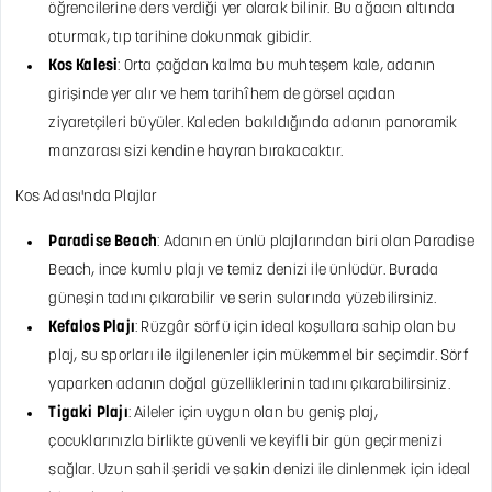
öğrencilerine ders verdiği yer olarak bilinir. Bu ağacın altında
oturmak, tıp tarihine dokunmak gibidir.
Kos Kalesi
: Orta çağdan kalma bu muhteşem kale, adanın
girişinde yer alır ve hem tarihî hem de görsel açıdan
ziyaretçileri büyüler. Kaleden bakıldığında adanın panoramik
manzarası sizi kendine hayran bırakacaktır.
Kos Adası'nda Plajlar
Paradise Beach
: Adanın en ünlü plajlarından biri olan Paradise
Beach, ince kumlu plajı ve temiz denizi ile ünlüdür. Burada
güneşin tadını çıkarabilir ve serin sularında yüzebilirsiniz.
Kefalos Plajı
: Rüzgâr sörfü için ideal koşullara sahip olan bu
plaj, su sporları ile ilgilenenler için mükemmel bir seçimdir. Sörf
yaparken adanın doğal güzelliklerinin tadını çıkarabilirsiniz.
Tigaki Plajı
: Aileler için uygun olan bu geniş plaj,
çocuklarınızla birlikte güvenli ve keyifli bir gün geçirmenizi
sağlar. Uzun sahil şeridi ve sakin denizi ile dinlenmek için ideal