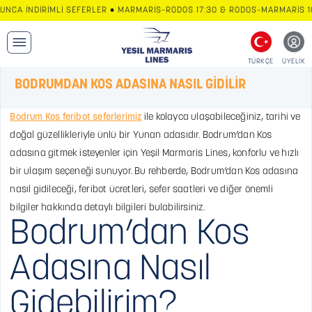
CA İNDİRİMLİ SEFERLER • MARMARİS–RODOS 17:30 & RODOS–MARMARİS 10:
TÜRKÇE
ÜYELİK
BODRUMDAN KOS ADASINA NASIL GİDİLİR
Bodrum Kos feribot seferlerimiz
ile kolayca ulaşabileceğiniz, tarihi ve
doğal güzellikleriyle ünlü bir Yunan adasıdır. Bodrum’dan Kos
adasına gitmek isteyenler için Yeşil Marmaris Lines, konforlu ve hızlı
bir ulaşım seçeneği sunuyor. Bu rehberde, Bodrum’dan Kos adasına
nasıl gidileceği, feribot ücretleri, sefer saatleri ve diğer önemli
bilgiler hakkında detaylı bilgileri bulabilirsiniz.
Bodrum’dan Kos
Adasına Nasıl
Gidebilirim?