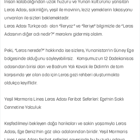
İnsan kalabalığından uzak huzuru ve Yunan kültürünü yansıtan
Leros Adası, sakinliğin, yeşil ile mavinin, leziz yemeklerin lokasyonu
unvanları ile sizleri beklemektedir.
Leros Adası Türkçe adı olan “İleryoz” ve “İleriye" bilgimizle de “Leros
Adasının diğer adı nedir?” merakını gidermiş olalım.
Peki, “Leros nerede?” hakkında ise sizlere, Yunanistan’ın Güney Ege
bölgesinde olduğunu söyleyebilirsiz. Komşumuzun 12 Dodekanisos
adasından birisi olan ve Bodrum Yalı Kavak ile Didim’in de tam
karşısında yer alan ada için Leros gezi rehberi oluşturmakta
oldukça keyiflidir.
Yeşil Marmaris Lines Leros Adası Feribot Seferleri: Ege'nin Saklı
Cennetine Yolculuk
Keşfedilmeyi bekleyen doğa harikaları ve sakin yaşamıyla Leros
Adası, Ege Denizi'nin göz alıcı adalarından biridir. Yeşil Marmaris