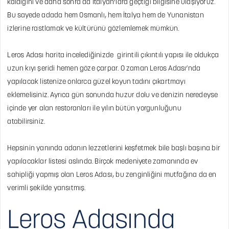
kaldığını ve daha sonra da İtalyan’lara geçtiği bilgisine ulaşıyoruz.
Bu sayede adada hem Osmanlı, hem İtalya hem de Yunanistan
izlerine rastlamak ve kültürünü gözlemlemek mümkün.
Leros Adası harita incelediğinizde girintili çıkıntılı yapısı ile oldukça
uzun kıyı şeridi hemen göze çarpar. O zaman Leros Adası’nda
yapılacak listenize onlarca güzel koyun tadını çıkartmayı
eklemelisiniz. Ayrıca gün sonunda huzur dolu ve denizin neredeyse
içinde yer alan restoranları ile yılın bütün yorgunluğunu
atabilirsiniz.
Hepsinin yanında adanın lezzetlerini keşfetmek bile başlı başına bir
yapılacaklar listesi aslında. Birçok medeniyete zamanında ev
sahipliği yapmış olan Leros Adası, bu zenginliğini mutfağına da en
verimli şekilde yansıtmış.
Leros Adasında