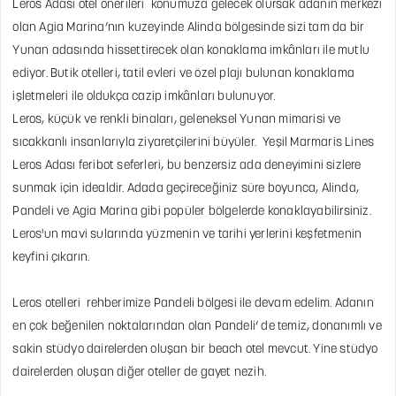
Leros Adası otel önerileri konumuza gelecek olursak adanın merkezi
olan Agia Marina’nın kuzeyinde Alinda bölgesinde sizi tam da bir
Yunan adasında hissettirecek olan konaklama imkânları ile mutlu
ediyor. Butik otelleri, tatil evleri ve özel plajı bulunan konaklama
işletmeleri ile oldukça cazip imkânları bulunuyor.
Leros, küçük ve renkli binaları, geleneksel Yunan mimarisi ve
sıcakkanlı insanlarıyla ziyaretçilerini büyüler. Yeşil Marmaris Lines
Leros Adası feribot seferleri, bu benzersiz ada deneyimini sizlere
sunmak için idealdir. Adada geçireceğiniz süre boyunca, Alinda,
Pandeli ve Agia Marina gibi popüler bölgelerde konaklayabilirsiniz.
Leros'un mavi sularında yüzmenin ve tarihi yerlerini keşfetmenin
keyfini çıkarın.
Leros otelleri rehberimize Pandeli bölgesi ile devam edelim. Adanın
en çok beğenilen noktalarından olan Pandeli’ de temiz, donanımlı ve
sakin stüdyo dairelerden oluşan bir beach otel mevcut. Yine stüdyo
dairelerden oluşan diğer oteller de gayet nezih.