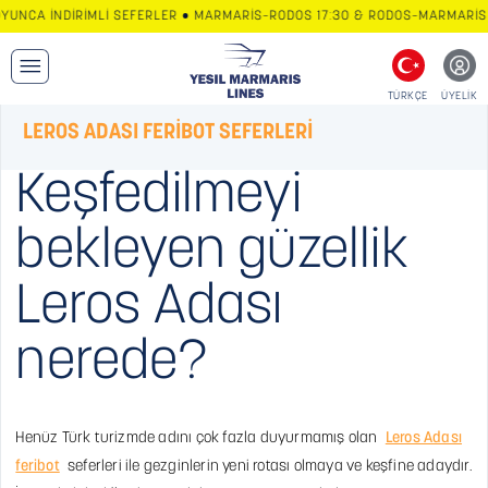
UNCA İNDİRİMLİ SEFERLER • MARMARİS–RODOS 17:30 & RODOS–MARMARİS 10
TÜRKÇE
ÜYELİK
LEROS ADASI FERİBOT SEFERLERİ
Keşfedilmeyi
bekleyen güzellik
Leros Adası
nerede?
Henüz Türk turizmde adını çok fazla duyurmamış olan
Leros Adası
feribot
seferleri ile gezginlerin yeni rotası olmaya ve keşfine adaydır.