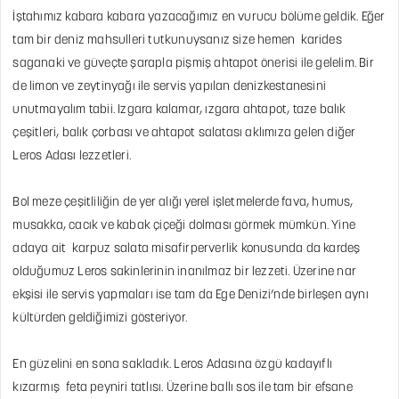
İştahımız kabara kabara yazacağımız en vurucu bölüme geldik. Eğer
tam bir deniz mahsulleri tutkunuysanız size hemen karides
saganaki ve güveçte şarapla pişmiş ahtapot önerisi ile gelelim. Bir
de limon ve zeytinyağı ile servis yapılan denizkestanesini
unutmayalım tabii. Izgara kalamar, ızgara ahtapot, taze balık
çeşitleri, balık çorbası ve ahtapot salatası aklımıza gelen diğer
Leros Adası lezzetleri.
Bol meze çeşitliliğin de yer alığı yerel işletmelerde fava, humus,
musakka, cacık ve kabak çiçeği dolması görmek mümkün. Yine
adaya ait karpuz salata misafirperverlik konusunda da kardeş
olduğumuz Leros sakinlerinin inanılmaz bir lezzeti. Üzerine nar
ekşisi ile servis yapmaları ise tam da Ege Denizi’nde birleşen aynı
kültürden geldiğimizi gösteriyor.
En güzelini en sona sakladık. Leros Adasına özgü kadayıflı
kızarmış feta peyniri tatlısı. Üzerine ballı sos ile tam bir efsane