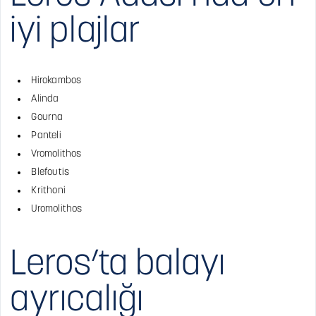
iyi plajlar
Hirokambos
Alinda
Gourna
Panteli
Vromolithos
Blefoutis
Krithoni
Uromolithos
Leros’ta balayı
ayrıcalığı