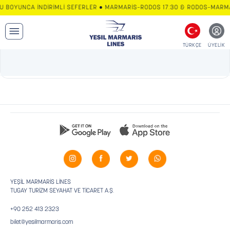
U BOYUNCA İNDİRİMLİ SEFERLER • MARMARİS–RODOS 17:30 & RODOS–MARMAR
TÜRKÇE
ÜYELİK
YEŞİL MARMARİS LİNES
TUGAY TURİZM SEYAHAT VE TİCARET A.Ş.
+90 252 413 2323
bilet@yesilmarmaris.com