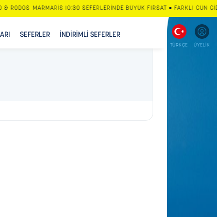
& RODOS–MARMARİS 10:30 SEFERLERİNDE BÜYÜK FIRSAT • FARKLI GÜN GİDİ
LARI
SEFERLER
İNDİRİMLİ SEFERLER
TÜRKÇE
ÜYELİK