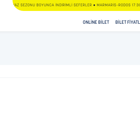
YAZ SEZONU BOYUNCA İNDİRİMLİ SEFERLER • MARMARİS–RODOS 17:30 
ONLİNE BİLET
BİLET FİYAT