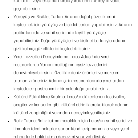
katılabilir veya ekipman kiralayarak denizde keyifli vakit
geçirebilirsiniz.
Yürüyüş ve Bisiklet Turları: Adanın doğal güzelliklerini
keşfetmek için yürüyüş ve bisiklet turları yapabilirsiniz. Adanın
patikalarında ve sahil şeridinde keyifli yürüyüşler
yapabilirsiniz. Doğa yürüyüşleri ve bisiklet turlarıyla adanın
gizli kalmış güzelliklerini keşfedebilirsiniz.
Yerel Lezzetleri Deneyimleme: Leros Adası'nda yerel
restoranlarda Yunan mutfağının eşsiz lezzetlerini
deneyimleyebilirsiniz. Özellikle deniz ürünleri ve mezeleri
tatmanızı öneririz. Adanın şirin restoranlarında yerel tatları
keşfederek gastronomik bir yolculuğa çıkabilirsiniz.
Kültürel Etkinliklere Katılma: Leros'ta düzenlenen festivaller,
sergiler ve konserler gibi kültürel etkinliklere katılarak adanın
kültürel zenginliğini yakından deneyimleyebilirsiniz.
Balık Tutma: Balık tutma meraklıları için Leros'un sahil şeridi ve
limanları ideal noktalar sunar. Kendi ekipmanınızla veya yerel
rehberlerle balık tutma deneyimi yaşayabilirsiniz.