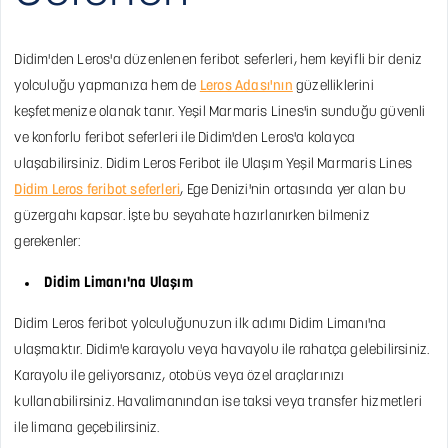
Didim'den Leros'a düzenlenen feribot seferleri, hem keyifli bir deniz
yolculuğu yapmanıza hem de
Leros Adası'nın
güzelliklerini
keşfetmenize olanak tanır. Yeşil Marmaris Lines'in sunduğu güvenli
ve konforlu feribot seferleri ile Didim'den Leros'a kolayca
ulaşabilirsiniz.
Didim Leros Feribot ile Ulaşım
Yeşil Marmaris Lines
Didim Leros feribot seferleri
, Ege Denizi'nin ortasında yer alan bu
güzergahı kapsar. İşte bu seyahate hazırlanırken bilmeniz
gerekenler:
Didim Limanı'na Ulaşım
Didim Leros feribot yolculuğunuzun ilk adımı Didim Limanı'na
ulaşmaktır. Didim'e karayolu veya havayolu ile rahatça gelebilirsiniz.
Karayolu ile geliyorsanız, otobüs veya özel araçlarınızı
kullanabilirsiniz. Havalimanından ise taksi veya transfer hizmetleri
ile limana geçebilirsiniz.