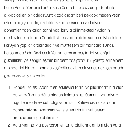
yerleşim ve turistik noktaya ev sahipliği yapmaktadır.
Leros Adası: Yunanistan'ın Saklı Cenneti
Leros, zengin tarihi ile
dikkat çeken bir adadır. Antik çağlardan beri pek çok medeniyetin
izlerini taşıyan ada, özellikle Bizans, Osmanlı ve İtalyan
dönemlerinden kalan tarihi yapılarıyla bilinmektedir. Adanın
merkezinde bulunan Pandeli Kalesi, tarihi dokusunu en iyi şekilde
koruyan yapılar arasındadır ve muhteşem bir manzara sunar.
Leros Adası'nda Gezilecek Yerler
Leros Adası, tarihi ve doğal
güzellikleriyle zenginleşmiş bir destinasyondur. Ziyaretçilerine hem
dinlendirici bir tatil hem de keşfedilecek birçok yer sunar. İşte adada
gezilecek başlıca yerler:
Pandeli Kalesi: Adanın en etkileyici tarihi yapılarından biri olan
bu kale, Bizans döneminden kalma olup, Osmanlı ve İtalyan
işgallerine de ev sahipliği yapmıştır. Kaleye çıkarak, adanın
panoramik manzarasını ve Ege Denizi'nin muhteşem
manzarasını görebilirsiniz.
Agia Marina Plajı: Leros'un en ünlü plajlarından biri olan Agia