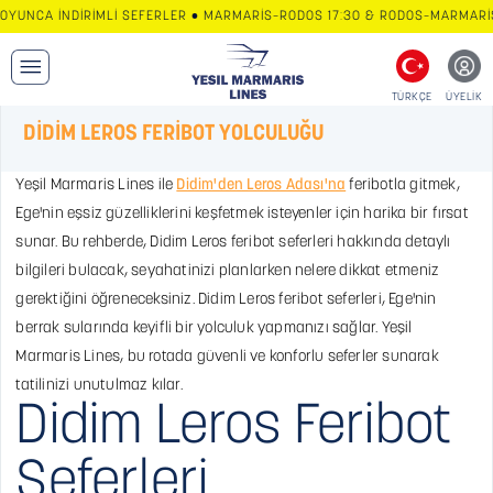
YUNCA İNDİRİMLİ SEFERLER • MARMARİS–RODOS 17:30 & RODOS–MARMARİS 1
TÜRKÇE
ÜYELİK
DİDİM LEROS FERİBOT YOLCULUĞU
Yeşil Marmaris Lines ile
Didim'den Leros Adası'na
feribotla gitmek,
Ege'nin eşsiz güzelliklerini keşfetmek isteyenler için harika bir fırsat
sunar. Bu rehberde, Didim Leros feribot seferleri hakkında detaylı
bilgileri bulacak, seyahatinizi planlarken nelere dikkat etmeniz
gerektiğini öğreneceksiniz. Didim Leros feribot seferleri, Ege'nin
berrak sularında keyifli bir yolculuk yapmanızı sağlar. Yeşil
Marmaris Lines, bu rotada güvenli ve konforlu seferler sunarak
tatilinizi unutulmaz kılar.
Didim Leros Feribot
Seferleri