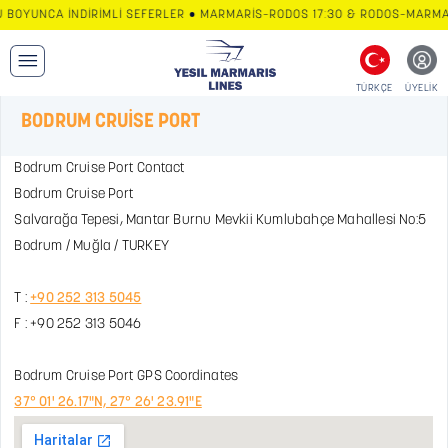
 BOYUNCA İNDİRİMLİ SEFERLER • MARMARİS–RODOS 17:30 & RODOS–MARMAR
TÜRKÇE
ÜYELİK
BODRUM CRUİSE PORT
Bodrum Cruise Port Contact
Bodrum Cruise Port
Salvarağa Tepesi, Mantar Burnu Mevkii Kumlubahçe Mahallesi No:5
Bodrum / Muğla / TURKEY
T :
+90 252 313 5045
F : +90 252 313 5046
Bodrum Cruise Port GPS Coordinates
37° 01' 26.17"N, 27° 26' 23.91"E